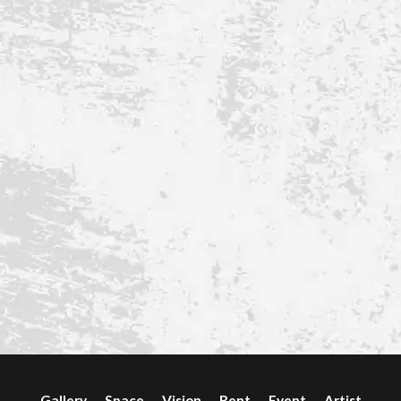
Gallery
Space
Vision
Rent
Event
Artist