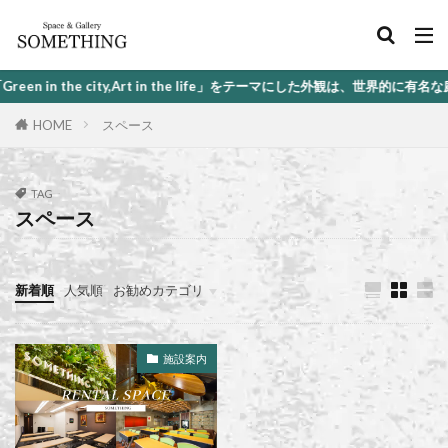
he life」をテーマにした外観は、世界的に有名な庭園デザイナー石原和幸氏監
HOME
スペース
TAG
スペース
新着順
人気順
お勧めカテゴリ
アーティスト名鑑
スペース
ギャラリー
施設案内