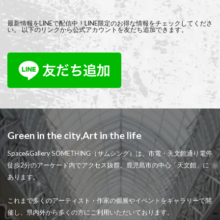
最新情報をLINEで配信中！LINE限定のお得な情報をチェックしてくださ
い。 以下のリンクから公式アカウントを友だち追加できます。
Green in the city,Art in the life
Space&Gallery SOMETHING（サムシング）は、市電・天文館通り電停
徒歩2分のアーケード内でアクセス抜群。鹿児島市の中心「天文館」に
あります。
これまで多くのアーティスト・作家の個展やイベントをギャラリーで開
催し、県内外から多くの方にご利用いただいております。