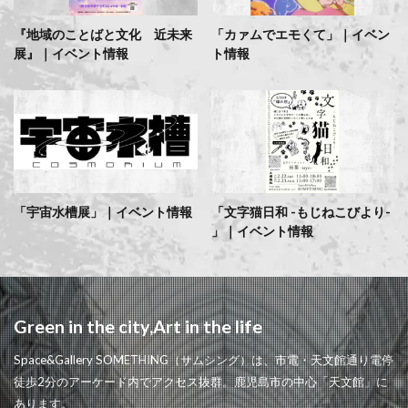
『地域のことばと文化 近未来
「カァムでエモくて」｜イベン
展』｜イベント情報
ト情報
「宇宙水槽展」｜イベント情報
「文字猫日和 -もじねこびより-
」｜イベント情報
Green in the city,Art in the life
Space&Gallery SOMETHING（サムシング）は、市電・天文館通り電停
徒歩2分のアーケード内でアクセス抜群。鹿児島市の中心「天文館」に
あります。